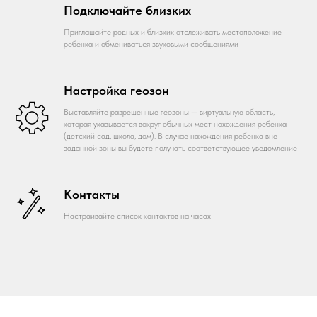
Подключайте близких
Приглашайте родных и близких отслеживать местоположение
ребёнка и обмениваться звуковыми сообщениями
Настройка геозон
Выставляйте разрешенные геозоны — виртуальную область,
которая указывается вокруг обычных мест нахождения ребенка
(детский сад, школа, дом). В случае нахождения ребенка вне
заданной зоны вы будете получать соответствующее уведомление
Контакты
Настраивайте список контактов на часах